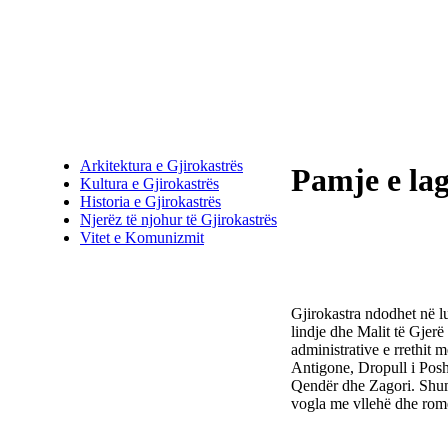
Arkitektura e Gjirokastrës
Pamje e lag
Kultura e Gjirokastrës
Historia e Gjirokastrës
Njerëz të njohur të Gjirokastrës
Vitet e Komunizmit
Gjirokastra ndodhet në l
lindje dhe Malit të Gjer
administrative e rrethit 
Antigone, Dropull i Posh
Qendër dhe Zagori. Shumi
vogla me vllehë dhe