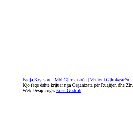
Faqja Kryesore
|
Mbi Gjirokastrën
|
Vizitoni Gjirokastrën
|
Kjo faqe është krijuar nga Organizata për Ruajtjen dhe Zhv
Web Design nga:
Enea Godroli